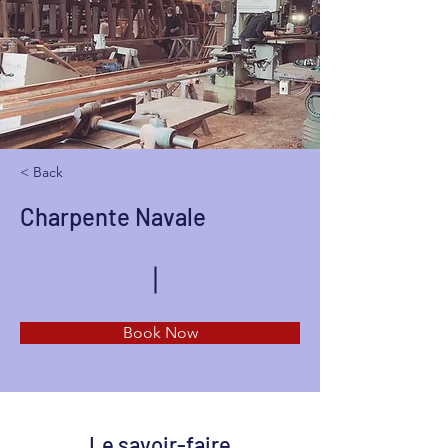
< Back
Charpente Navale
Book Now
Le savoir-faire