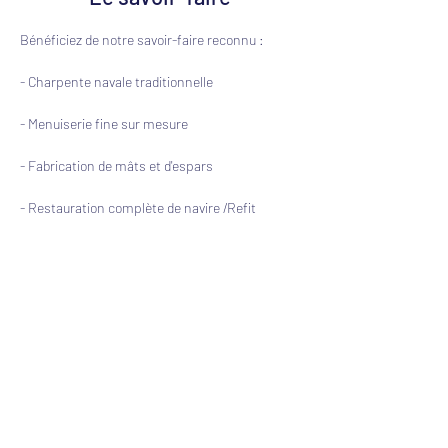
Bénéficiez de notre savoir-faire reconnu :
- Charpente navale traditionnelle 
- Menuiserie fine sur mesure
- Fabrication de mâts et d'espars
- Restauration complète de navire /Refit
- Calfatage
Previous
Next
Chantier Bonnin